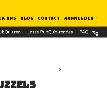
er ons
Blog
Contact
Aanmelden
ubQuizzen
Losse PubQuiz-rondes
FAQ
0
uzzels