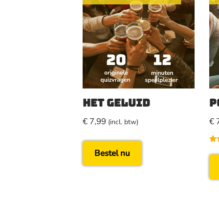
Het Geluid
P
€
7,99
€
7
(incl. btw)
Ge
Bestel nu
5.
uit