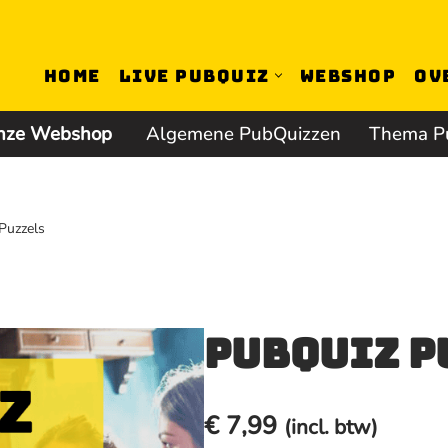
Home
Live PubQuiz
Webshop
Ov
onze Webshop
Algemene PubQuizzen
Thema P
Puzzels
PubQuiz P
€
7,99
(incl. btw)