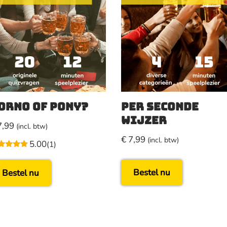
orno of Pony?
Per Seconde
Wijzer
,99
(incl. btw)
€
7,99
(incl. btw)
5.00
(1)
waardeerd
00
 5
Bestel nu
Bestel nu