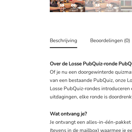
Beschrijving
Beoordelingen (0)
Over de Losse PubQuiz-ronde PubQu
Of je nu een doorgewinterde quizmast
van een bestaande PubQuiz, onze Los
Losse PubQuiz-rondes introduceren e
uitdagingen, elke ronde is doordren
Wat ontvang je?
Je ontvangt een alles-in-één-pakket
(tevens in de mailbox) waarmee je e