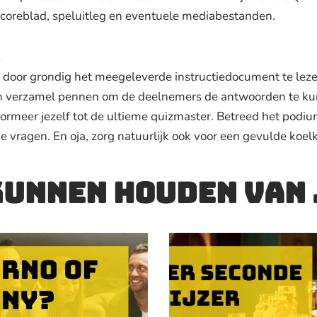
coreblad, speluitleg en eventuele mediabestanden.
 door grondig het meegeleverde instructiedocument te lezen
 verzamel pennen om de deelnemers de antwoorden te kunne
sformeer jezelf tot de ultieme quizmaster. Betreed het podi
e vragen. En oja, zorg natuurlijk ook voor een gevulde koel
 kunnen houden van