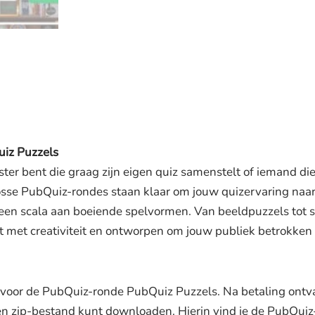
iz Puzzels
er bent die graag zijn eigen quiz samenstelt of iemand die 
se PubQuiz-rondes staan klaar om jouw quizervaring naar 
en scala aan boeiende spelvormen. Van beeldpuzzels tot s
kt met creativiteit en ontworpen om jouw publiek betrokken
 voor de PubQuiz-ronde PubQuiz Puzzels. Na betaling ontva
en zip-bestand kunt downloaden. Hierin vind je de PubQuiz-