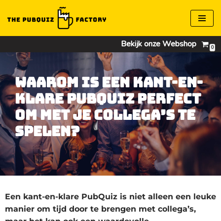
Ga
naar
Bekijk onze Webshop
0
de
inhoud
Waarom is een kant-en-
klare PubQuiz perfect
om met je collega’s te
spelen?
Een kant-en-klare PubQuiz is niet alleen een leuke
manier om tijd door te brengen met collega’s,