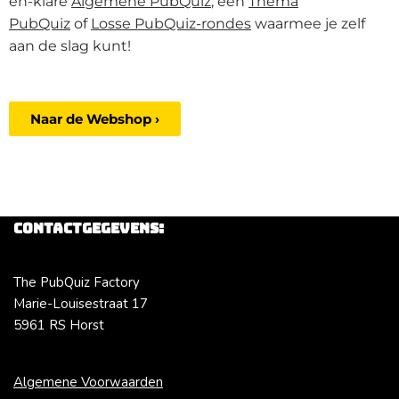
en-klare
Algemene PubQuiz
, een
Thema
PubQuiz
of
Losse PubQuiz-rondes
waarmee je zelf
aan de slag kunt!
Naar de Webshop ›
Contactgegevens:
The PubQuiz Factory
Marie-Louisestraat 17
5961 RS Horst
Algemene Voorwaarden