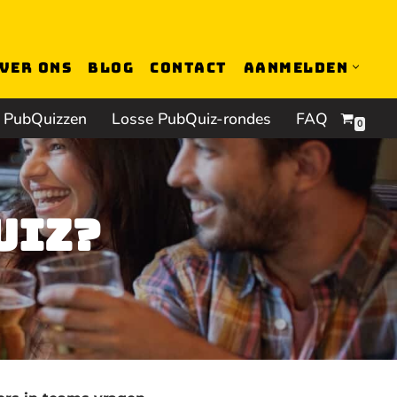
ver ons
Blog
Contact
Aanmelden
 PubQuizzen
Losse PubQuiz-rondes
FAQ
0
uiz?