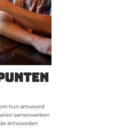
punten
jd om hun antwoord
 moeten samenwerken
n de antwoorden