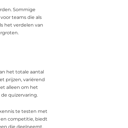
oorden. Sommige
oor teams die als
ls het verdelen van
rgroten.
n het totale aantal
 prijzen, variërend
iet alleen om het
 de quizervaring.
kennis te testen met
 en competitie, biedt
reen die deelneemt.