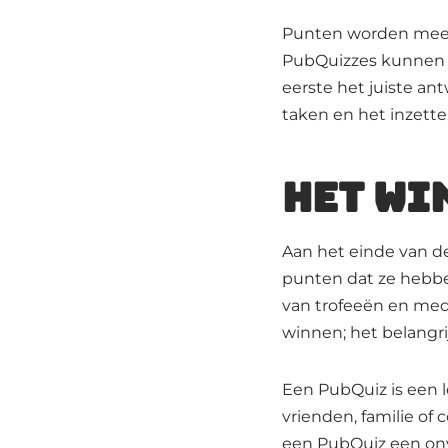
Punten worden mees
PubQuizzes kunnen b
eerste het juiste a
taken en het inzett
Het wi
Aan het einde van d
punten dat ze hebbe
van trofeeën en medai
winnen; het belangri
Een PubQuiz is een 
vrienden, familie of
een PubQuiz een onve