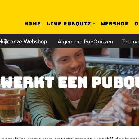
Home
Live PubQuiz
Webshop
O
kijk onze Webshop
Algemene PubQuizzen
Thema
 werkt een PubQ