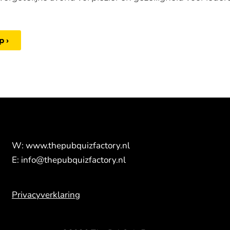
p ›
W: www.thepubquizfactory.nl
E: info@thepubquizfactory.nl
Privacyverklaring