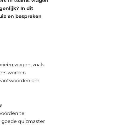
ers in teams vragen
enlijk? In dit
uiz en bespreken
ieën vragen, zoals
mers worden
 beantwoorden om
de
woorden te
en goede quizmaster