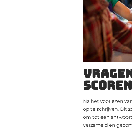
Vragen
scoren
Na het voorlezen va
op te schrijven. Di
om tot een antwoord
verzameld en gecont