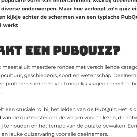
 populaire vorm van entertainment waarbij deelnem
iverse onderwerpen. Maar hoe verloopt zo’n quiz eig
en kijkje achter de schermen van een typische PubQ
l werkt
rkt een PubQuiz?
 meestal uit meerdere rondes met verschillende categor
pcultuur, geschiedenis, sport en wetenschap. Deelne
en proberen samen zo veel mogelijk vragen correct te
.
t een cruciale rol bij het leiden van de PubQuiz. Het is 
d van de quizmaster om de vragen voor te lezen, de ant
 bij te houden en het tempo van de quiz te bewaken. E
e en leuke quizervaring voor alle deelnemers.