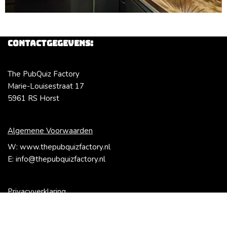
Contactgegevens:
The PubQuiz Factory
Marie-Louisestraat 17
5961 RS Horst
Algemene Voorwaarden
W: www.thepubquizfactory.nl
E: info@thepubquizfactory.nl
Privacyverklaring
BTW nummer: NL004003886B17
KvK nummer: 88003590