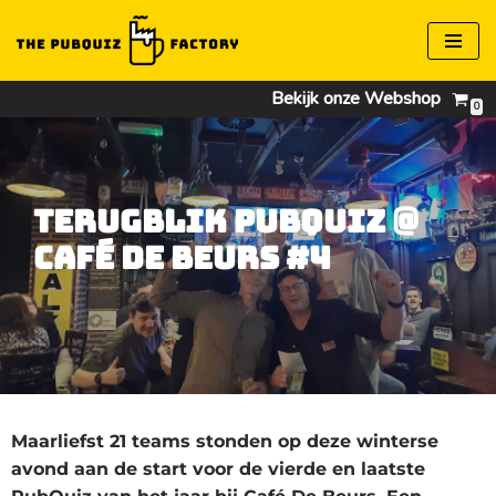
Ga
naar
Bekijk onze Webshop
0
de
inhoud
Terugblik Pubquiz @
Café De Beurs #4
Maarliefst 21 teams stonden op deze winterse
avond aan de start voor de vierde en laatste