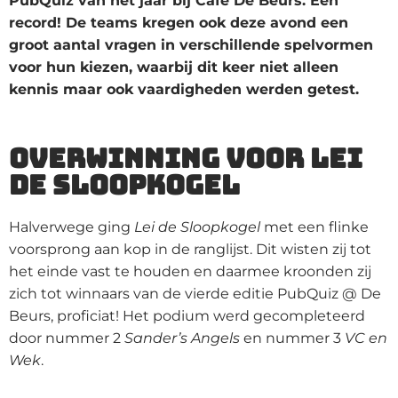
PubQuiz van het jaar bij Café De Beurs. Een
record! De teams kregen ook deze avond een
groot aantal vragen in verschillende spelvormen
voor hun kiezen, waarbij dit keer niet alleen
kennis maar ook vaardigheden werden getest.
Overwinning voor Lei
De Sloopkogel
Halverwege ging
Lei de Sloopkogel
met een flinke
voorsprong aan kop in de ranglijst. Dit wisten zij tot
het einde vast te houden en daarmee kroonden zij
zich tot winnaars van de vierde editie PubQuiz @ De
Beurs, proficiat! Het podium werd gecompleteerd
door nummer 2
Sander’s Angels
en nummer 3
VC en
Wek
.