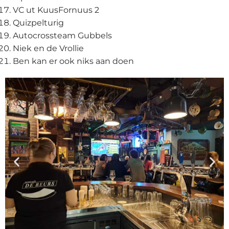
VC ut KuusFornuus 2
Quizpelturig
Autocrossteam Gubbels
Niek en de Vrollie
Ben kan er ook niks aan doen